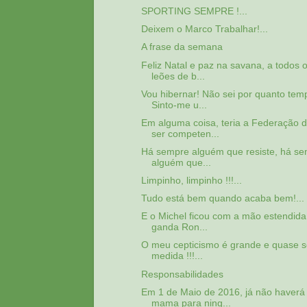
SPORTING SEMPRE !...
Deixem o Marco Trabalhar!...
A frase da semana
Feliz Natal e paz na savana, a todos 
leões de b...
Vou hibernar! Não sei por quanto tem
Sinto-me u...
Em alguma coisa, teria a Federação 
ser competen...
Há sempre alguém que resiste, há s
alguém que...
Limpinho, limpinho !!!...
Tudo está bem quando acaba bem!...
E o Michel ficou com a mão estendida
ganda Ron...
O meu cepticismo é grande e quase 
medida !!!...
Responsabilidades
Em 1 de Maio de 2016, já não haverá
mama para ning...