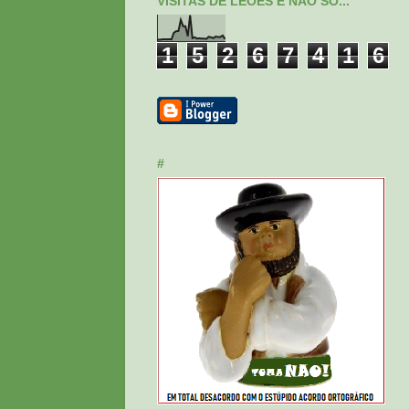
VISITAS DE LEÕES E NÃO SÓ...
1
5
2
6
7
4
1
6
#