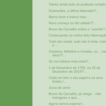
Talvez ainda tudo se pudesse compôr!!
Guimarães, a última labareda?!...
Banco bom e banco mau...
Novo começo ou fim adiado?!...
Bruno de Carvalho evitou o "suicídio"!.
Continuando na minha feliz hibernação
Tudo isto existe, tudo isto é triste, tudo
é ...
Cenários, folhetins e novelas, ou... n
disso?!...
Só nos faltava mais esta!!!...
1 de Novembro de 1755, ou 26 de
Dezembro de 2014?!...
Cada um tem o seu papel e os seus
limites !...
Juras de amor
Bruno de Carvalho, já chega... não
estragues o que...
Agora vamos esperar!...