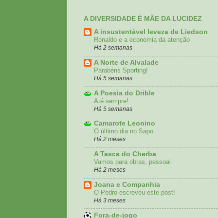
A DIVERSIDADE É MÃE DA LUCIDEZ
A insustentável leveza de Liedson
Ronaldo e a economia da atenção
Há 2 semanas
A Norte de Alvalade
Parabéns Sporting!
Há 5 semanas
A Poesia do Drible
Até sempre!
Há 5 semanas
Camarote Leonino
O último dia no Sapo
Há 2 meses
A Tasca do Cherba
Vamos para obras, pessoal
Há 2 meses
Joana e Companhia
O Pedro escreveu este post!
Há 3 meses
Fora-de-jogo