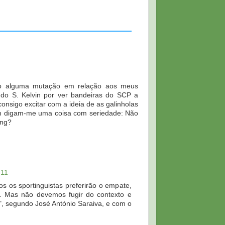
ido alguma mutação em relação aos meus
 do S. Kelvin por ver bandeiras do SCP a
nsigo excitar com a ideia de as galinholas
m digam-me uma coisa com seriedade: Não
ing?
:11
os os sportinguistas preferirão o empate,
a. Mas não devemos fugir do contexto e
", segundo José António Saraiva, e com o