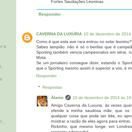
Fortes Saudações Leoninas
Responder
CAVERNA DA LUXÚRIA
10 de dezembro de 2014 
Como é que esta ave rara entrou no solar leonino?
r a
Sabes lampião: não é só o benfas que é campeão
Sporting também vencia campeonatos em série, na 
Mota.
Se um jornaleiro consegue dizer, estando o Sport
r,
que o Sporting mesmo assim é superior a vós, é m
Responder
do
Respostas
Álamo
10 de dezembro de 2014 às 10
Amigo Caverna da Luxuria, às vezes qua
ofende a minha saudosa mãe, que os 
qualquer coisa que pode ser lida, eu apro
mostrar a razão de eles agora para entrar, 
...
Rickinho, que mesmo longe, em Londres,
resposta adequada!...