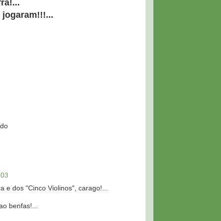
a!...
jogaram!!!...
ido
:03
 e dos "Cinco Violinos", carago!...
o benfas!...