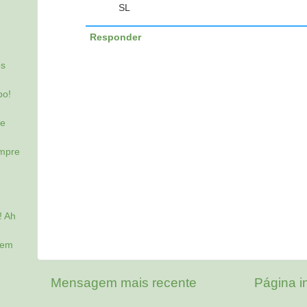
SL
Responder
os
po!
de
empre
! Ah
sem
Mensagem mais recente
Página in