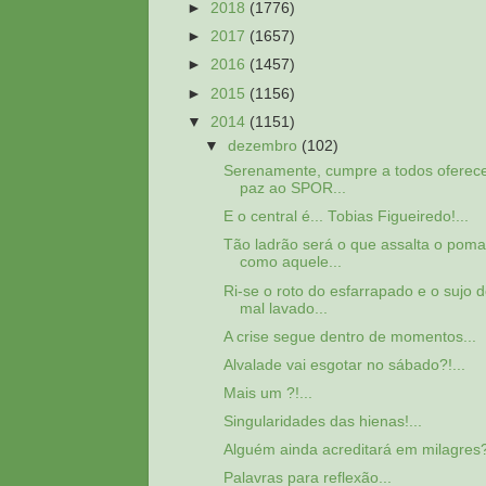
►
2018
(1776)
►
2017
(1657)
►
2016
(1457)
►
2015
(1156)
▼
2014
(1151)
▼
dezembro
(102)
Serenamente, cumpre a todos oferece
paz ao SPOR...
E o central é... Tobias Figueiredo!...
Tão ladrão será o que assalta o poma
como aquele...
Ri-se o roto do esfarrapado e o sujo 
mal lavado...
A crise segue dentro de momentos...
Alvalade vai esgotar no sábado?!...
Mais um ?!...
Singularidades das hienas!...
Alguém ainda acreditará em milagres?!
Palavras para reflexão...