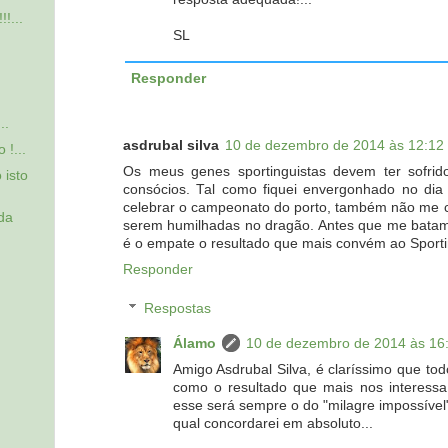
!...
SL
Responder
..
asdrubal silva
10 de dezembro de 2014 às 12:12
 !...
Os meus genes sportinguistas devem ter sofr
 isto
consócios. Tal como fiquei envergonhado no dia
celebrar o campeonato do porto, também não me co
ada
serem humilhadas no dragão. Antes que me bata
é o empate o resultado que mais convém ao Sport
Responder
Respostas
Álamo
10 de dezembro de 2014 às 16
Amigo Asdrubal Silva, é claríssimo que tod
como o resultado que mais nos interess
esse será sempre o do "milagre impossível
qual concordarei em absoluto...