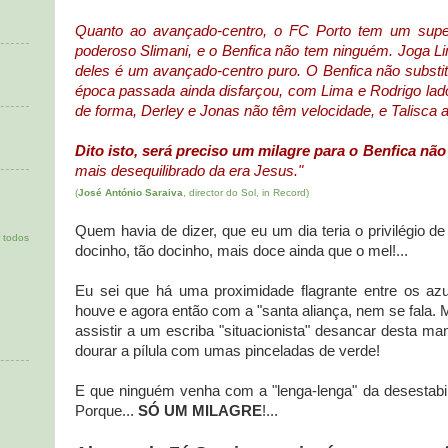
Quanto ao avançado-centro, o FC Porto tem um supe
poderoso Slimani, e o Benfica não tem ninguém. Joga L
deles é um avançado-centro puro. O Benfica não substitu
época passada ainda disfarçou, com Lima e Rodrigo lado
de forma, Derley e Jonas não têm velocidade, e Talisca 
Dito isto, será preciso um milagre para o Benfica nã
mais desequilibrado da era Jesus."
(
José António Saraiva
, director do Sol, in Record)
Quem havia de dizer, que eu um dia teria o privilégio d
 todos
docinho, tão docinho, mais doce ainda que o mel!...
Eu sei que há uma proximidade flagrante entre os az
houve e agora então com a "santa aliança, nem se fala.
assistir a um escriba "situacionista" desancar desta ma
dourar a pílula com umas pinceladas de verde!
E que ninguém venha com a "lenga-lenga" da desestabi
Porque...
SÓ UM MILAGRE
!...