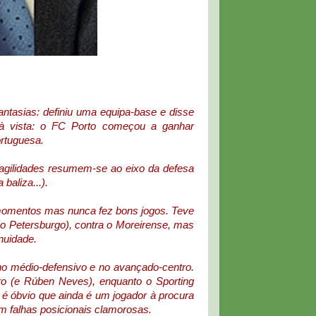
antasias: definiu uma equipa-base e disse
o à vista: o FC Porto começou a ganhar
rtuguesa.
ragilidades resumem-se ao eixo da defesa
baliza...).
 momentos mas nunca fez bons jogos. Teve
o Petersburgo), contra o Moreirense, mas
nuidade.
o médio-defensivo e no avançado-centro.
o (e Rúben Neves), enquanto o Sporting
é óbvio que ainda é um jogador à procura
em falhas posicionais clamorosas.