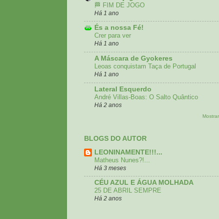
🏁 FIM DE JOGO
Há 1 ano
És a nossa Fé!
Crer para ver
Há 1 ano
A Máscara de Gyokeres
Leoas conquistam Taça de Portugal
Há 1 ano
Lateral Esquerdo
André Villas-Boas: O Salto Quântico
Há 2 anos
Mostrar
BLOGS DO AUTOR
LEONINAMENTE!!!...
Matheus Nunes?!...
Há 3 meses
CÉU AZUL E ÁGUA MOLHADA
25 DE ABRIL SEMPRE
Há 2 anos